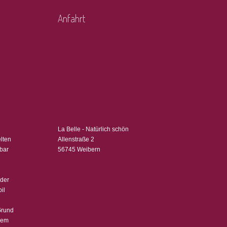
Anfahrt
La Belle - Natürlich schön
lten
Allenstraße 2
hbar
56745 Weibern
Anfahrtskarte
eder
il
Grund
gem