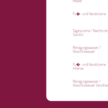
Maske
Fu�- und Handcreme
Tagescreme / Nachtcr
Carotin
Reinigungswasser /
Gesichtswasser
Fu�- und Handcreme
Intense
Reinigungswasser /
Gesichtswasser Sensitiv