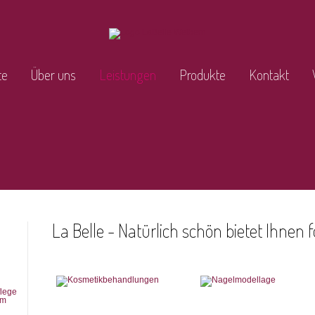
te
Über uns
Leistungen
Produkte
Kontakt
La Belle - Natürlich schön bietet Ihnen
flege
am