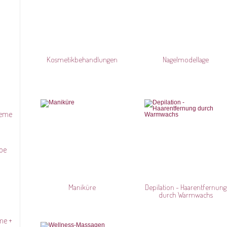
Kosmetikbehandlungen
Nagelmodellage
reme
be
Maniküre
Depilation - Haarentfernung
durch Warmwachs
me +