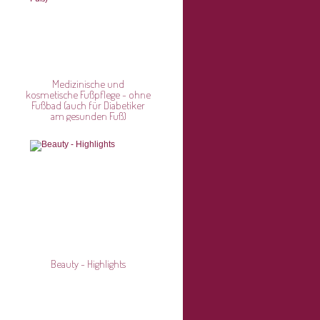
Medizinische und
kosmetische Fußpflege - ohne
Fußbad (auch für Diabetiker
am gesunden Fuß)
Beauty - Highlights