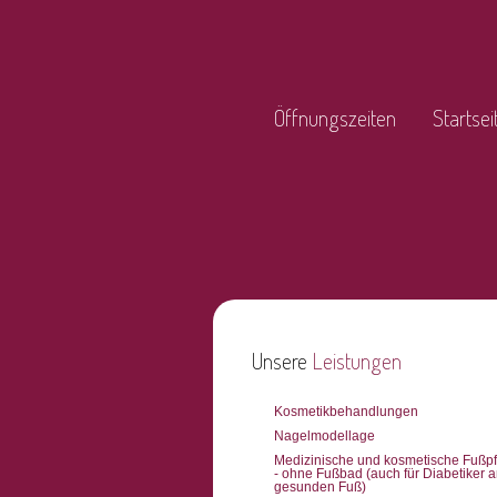
Öffnungszeiten
Startsei
Unsere
Leistungen
Kosmetikbehandlungen
Nagelmodellage
Medizinische und kosmetische Fußp
- ohne Fußbad (auch für Diabetiker 
gesunden Fuß)